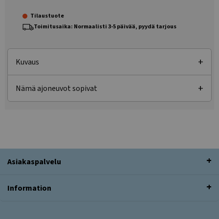
Tilaustuote
Toimitusaika: Normaalisti 3-5 päivää, pyydä tarjous
Kuvaus
Nämä ajoneuvot sopivat
Asiakaspalvelu
Information