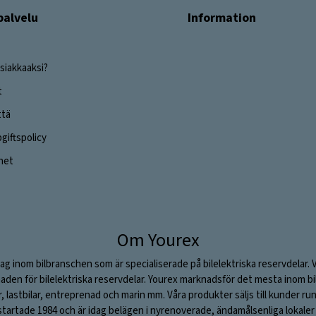
palvelu
Information
siakkaaksi?
t
ttä
iftspolicy
ghet
Om Yourex
ag inom bilbranschen som är specialiserade på bilelektriska reservdelar. 
aden för bilelektriska reservdelar. Yourex marknadsför det mesta inom bil
ar, lastbilar, entreprenad och marin mm. Våra produkter säljs till kunder ru
rtade 1984 och är idag belägen i nyrenoverade, ändamålsenliga lokaler i S