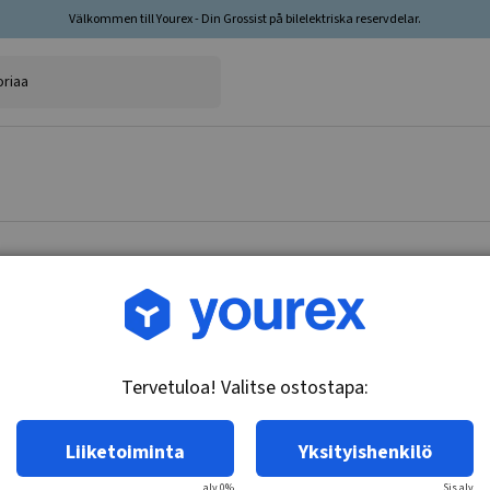
Välkommen till Yourex - Din Grossist på bilelektriska reservdelar.
Tuotenro.: 90-678-9908
Laturi 12V-80A
Tervetuloa! Valitse ostostapa:
Tekniset tiedot:
12V - 80A, 1V (72mm), (L, -), W
Liiketoiminta
Yksityishenkilö
alv 0%
Sis.alv