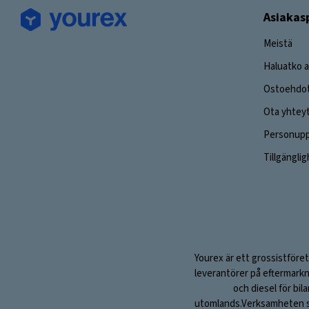
Asiakas
Meistä
Haluatko a
Ostoehdo
Ota yhtey
Personuppg
Tillgängli
Yourex är ett grossistföret
leverantörer på eftermarkn
och diesel för bil
utomlands.Verksamheten sta