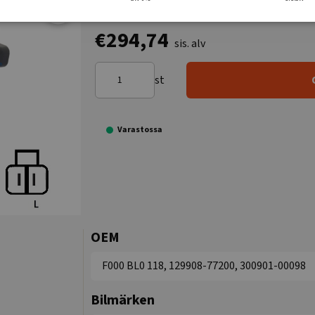
€294,74
sis. alv
st
Varastossa
OEM
F000 BL0 118, 129908-77200, 300901-00098
Bilmärken