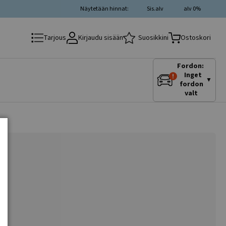
Näytetään hinnat:
Sis.alv
alv 0%
Kirjaudu sisään
Suosikkini
Tarjous
Ostoskori
Fordon:
Inget
▼
fordon
valt