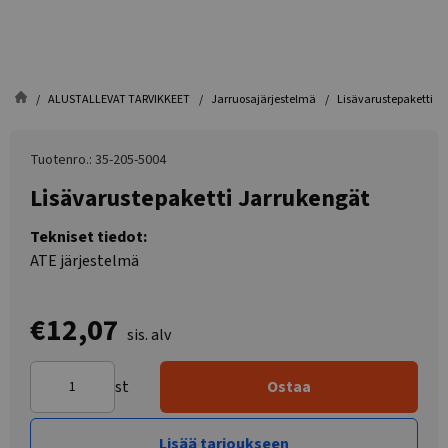
ALUSTALLEVAT TARVIKKEET
Jarruosajärjestelmä
Lisävarustepaketti J
Tuotenro.: 35-205-5004
Lisävarustepaketti Jarrukengät
Tekniset tiedot:
ATE järjestelmä
€12,07
sis. alv
st
Ostaa
Lisää tarjoukseen