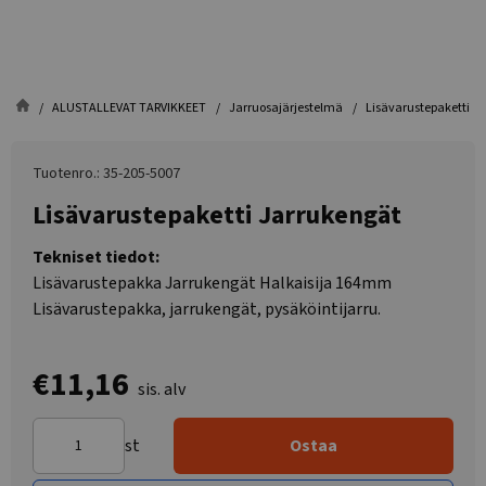
ALUSTALLEVAT TARVIKKEET
Jarruosajärjestelmä
Lisävarustepaketti J
Tuotenro.: 35-205-5007
Lisävarustepaketti Jarrukengät
Tekniset tiedot:
Lisävarustepakka Jarrukengät Halkaisija 164mm
Lisävarustepakka, jarrukengät, pysäköintijarru.
€11,16
sis. alv
st
Ostaa