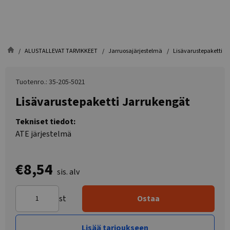
ALUSTALLEVAT TARVIKKEET
Jarruosajärjestelmä
Lisävarustepaketti J
Tuotenro.: 35-205-5021
Lisävarustepaketti Jarrukengät
Tekniset tiedot:
ATE järjestelmä
€8,54
sis. alv
st
Ostaa
Lisää tarjoukseen