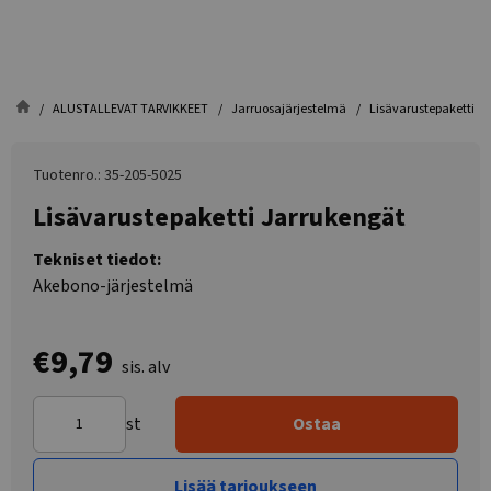
ALUSTALLEVAT TARVIKKEET
Jarruosajärjestelmä
Lisävarustepaketti J
Tuotenro.: 35-205-5025
Lisävarustepaketti Jarrukengät
Tekniset tiedot:
Akebono-järjestelmä
€9,79
sis. alv
st
Ostaa
Lisää tarjoukseen