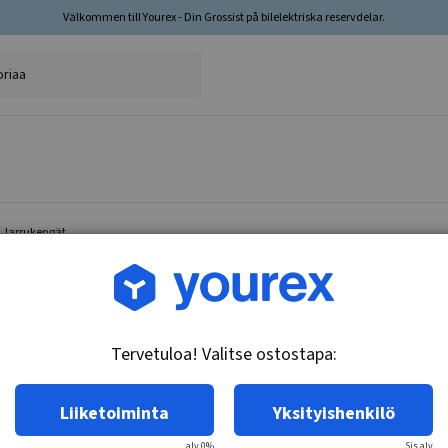
Välkommen till Yourex - Din Grossist på bilelektriska reservdelar.
i Jarrukengät
Tuotenro.: 35-205-5038
Lisävarustepaketti Jarr
Tervetuloa! Valitse ostostapa:
Tekniset tiedot:
Lisävarustepakka Jarrukengät, halkaisija 29
Liiketoiminta
Yksityishenkilö
alv 0%
Sis.alv