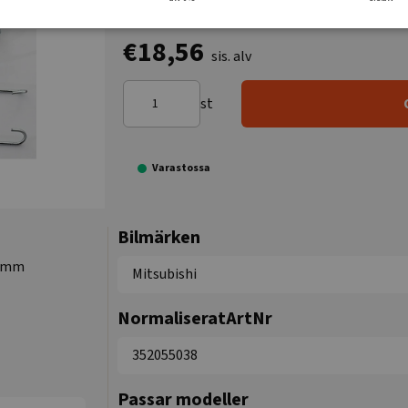
€18,56
sis. alv
st
Varastossa
Bilmärken
50mm
Mitsubishi
NormaliseratArtNr
352055038
Passar modeller