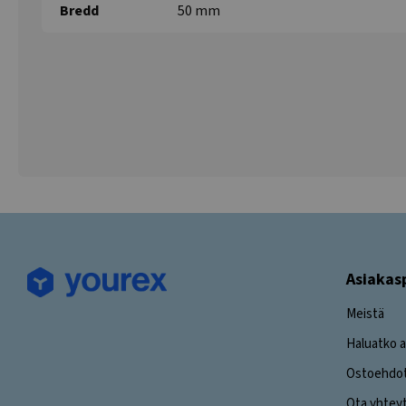
Bredd
50 mm
Asiakas
Meistä
Haluatko a
Ostoehdo
Ota yhtey