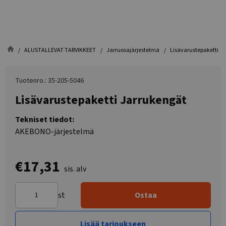
ALUSTALLEVAT TARVIKKEET
Jarruosajärjestelmä
Lisävarustepaketti J
Tuotenro.: 35-205-5046
Lisävarustepaketti Jarrukengät
Tekniset tiedot:
AKEBONO-järjestelmä
€17,31
sis. alv
st
Ostaa
Lisää tarjoukseen