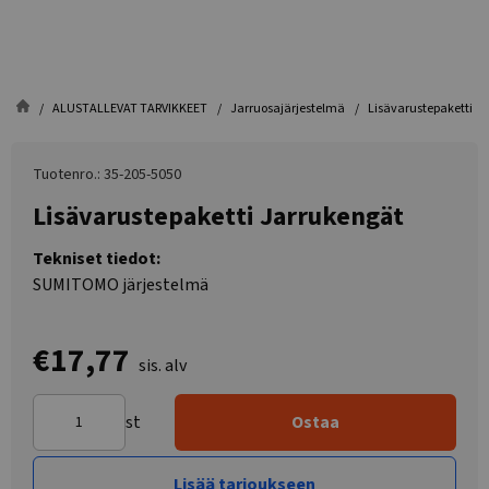
ALUSTALLEVAT TARVIKKEET
Jarruosajärjestelmä
Lisävarustepaketti J
Tuotenro.: 35-205-5050
Lisävarustepaketti Jarrukengät
Tekniset tiedot:
SUMITOMO järjestelmä
€17,77
sis. alv
st
Ostaa
Lisää tarjoukseen