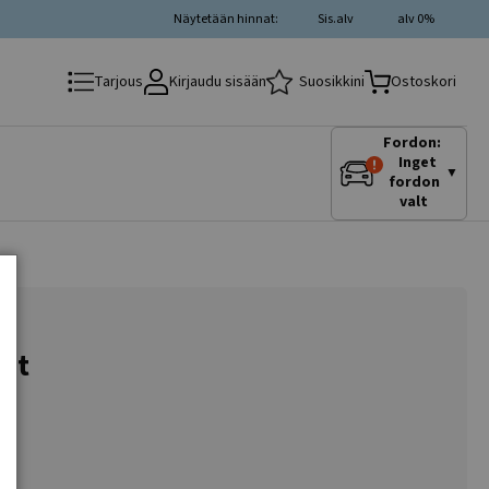
Näytetään hinnat:
Sis.alv
alv 0%
Kirjaudu sisään
Suosikkini
Tarjous
Ostoskori
Fordon:
Inget
▼
fordon
valt
lat