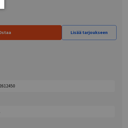
Ostaa
Lisää tarjoukseen
92612450
L