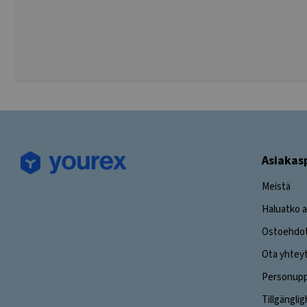
Asiakas
Meistä
Haluatko a
Ostoehdo
Ota yhtey
Personuppg
Tillgängli