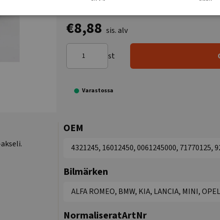
€8,88
sis. alv
st
Varastossa
OEM
akseli.
4321245, 16012450, 0061245000, 71770125, 
Bilmärken
ALFA ROMEO, BMW, KIA, LANCIA, MINI, OPE
NormaliseratArtNr