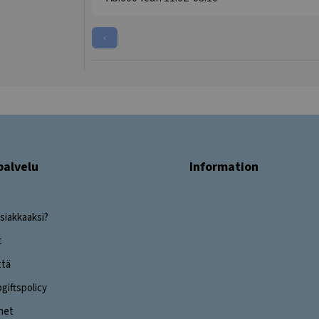
‹
palvelu
Information
siakkaaksi?
t
ttä
iftspolicy
ghet