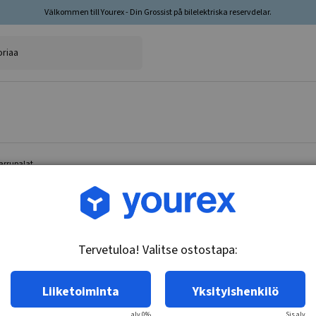
Välkommen till Yourex - Din Grossist på bilelektriska reservdelar.
arrupalat
Tuotenro.: 35-205-6004
Lisävarustesarja Jarrupa
Tervetuloa! Valitse ostostapa:
Tekniset tiedot:
TRW-järjestelmä. Sijainti: Takakseli.
Liiketoiminta
Yksityishenkilö
alv 0%
Sis.alv