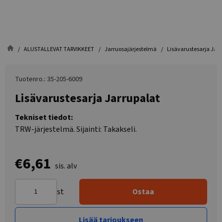
ALUSTALLEVAT TARVIKKEET
Jarruosajärjestelmä
Lisävarustesarja Jar
Tuotenro.: 35-205-6009
Lisävarustesarja Jarrupalat
Tekniset tiedot:
TRW-järjestelmä. Sijainti: Takakseli.
€6,61
sis. alv
st
Ostaa
Lisää tarjoukseen