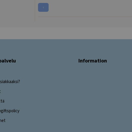
‹
palvelu
Information
siakkaaksi?
t
ttä
iftspolicy
ghet