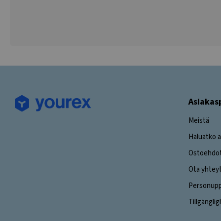
Asiakas
Meistä
Haluatko a
Ostoehdo
Ota yhtey
Personuppg
Tillgängli