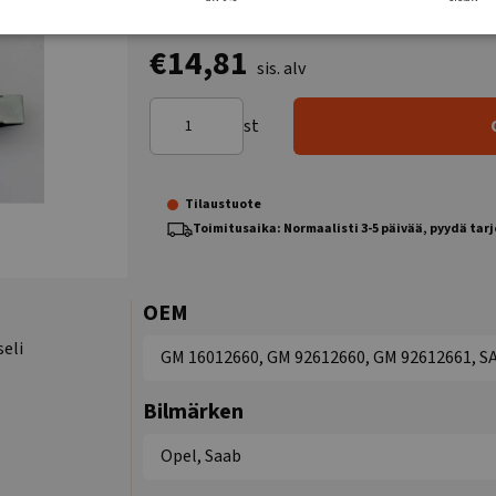
€14,81
sis. alv
st
Tilaustuote
Toimitusaika: Normaalisti 3-5 päivää, pyydä tar
OEM
seli
GM 16012660, GM 92612660, GM 92612661, S
Bilmärken
Opel, Saab