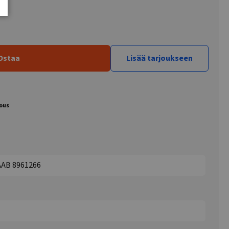
Ostaa
Lisää tarjoukseen
jous
AAB 8961266