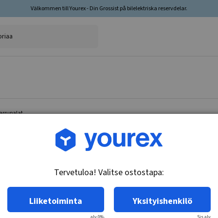
Välkommen till Yourex - Din Grossist på bilelektriska reservdelar.
arrupalat
Tuotenro.: 35-205-6011
Lisävarustesarja Jarrupa
Tervetuloa! Valitse ostostapa:
Tekniset tiedot:
ATE-järjestelmä. Sijainti: Takavaakseli
Liiketoiminta
Yksityishenkilö
alv 0%
Sis.alv