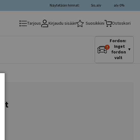
Näytetään hinnat:
Sis.alv
alv 0%
Kirjaudu sisään
Suosikkini
Tarjous
Ostoskori
Fordon:
Inget
▼
fordon
valt
lat