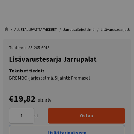
ALUSTALLEVAT TARVIKKEET
Jarruosajärjestelmä
Lisävarustesarja Jar
Tuotenro.: 35-205-6015
Lisävarustesarja Jarrupalat
Tekniset tiedot:
BREMBO-järjestelmä. Sijainti: Framaxel
€19,82
sis. alv
st
Ostaa
Lisää tarjoukseen