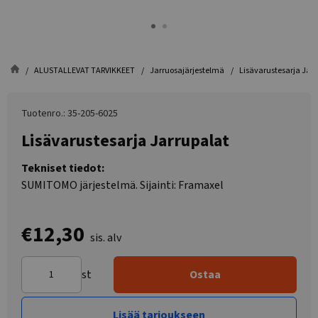
ALUSTALLEVAT TARVIKKEET
Jarruosajärjestelmä
Lisävarustesarja Jar
Tuotenro.: 35-205-6025
Lisävarustesarja Jarrupalat
Tekniset tiedot:
SUMITOMO järjestelmä. Sijainti: Framaxel
€12,30
sis. alv
st
Ostaa
Lisää tarjoukseen