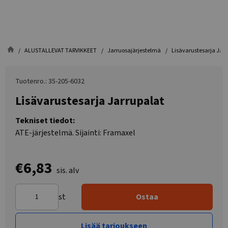
ALUSTALLEVAT TARVIKKEET
Jarruosajärjestelmä
Lisävarustesarja Jar
Tuotenro.: 35-205-6032
Lisävarustesarja Jarrupalat
Tekniset tiedot:
ATE-järjestelmä. Sijainti: Framaxel
€6,83
sis. alv
st
Ostaa
Lisää tarjoukseen