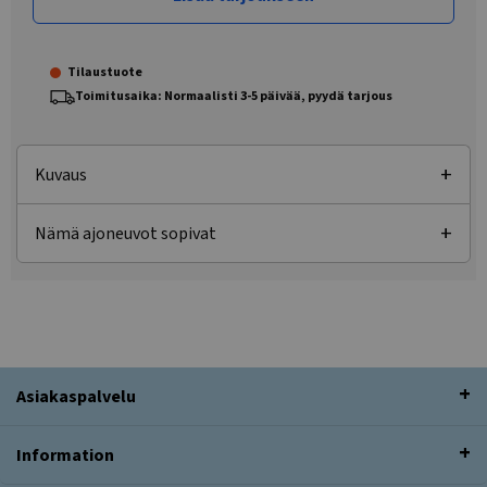
Tilaustuote
Toimitusaika: Normaalisti 3-5 päivää, pyydä tarjous
Kuvaus
Nämä ajoneuvot sopivat
Asiakaspalvelu
Information