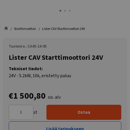
Starttimoottori
Lister CAV Starttimoottori 24V
Tuotenro.: CA45-24-95
Lister CAV Starttimoottori 24V
Tekniset tiedot:
24V - 5.2kW, 10k, eristetty paluu
€1 500,80
sis. alv
st
Ostaa
Lisää tarjoukseen