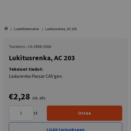
Luokittelematon
Lukitusrenka, AC 203
Tuotenro.: CA-5886-200A
Lukitusrenka, AC 203
Tekniset tiedot:
Liukurenka Passar CAV gen.
€2,28
sis. alv
st
Ostaa
Lisää tarjoukseen