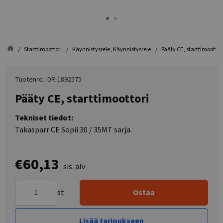
Starttimoottori
Käynnistysrele, Käynnistysrele
Pääty CE, starttimoottor
Tuotenro.: DR-1892575
Pääty CE, starttimoottori
Tekniset tiedot:
Takasparr CE Sopii 30 / 35MT sarja.
€60,13
sis. alv
st
Ostaa
Lisää tarjoukseen