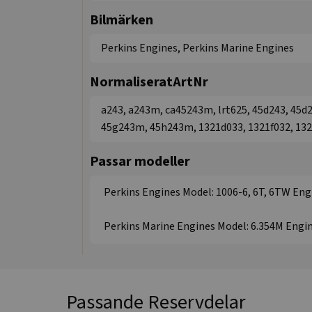
Bilmärken
Perkins Engines, Perkins Marine Engines
NormaliseratArtNr
a243, a243m, ca45243m, lrt625, 45d243, 45d
45g243m, 45h243m, 1321d033, 1321f032, 132
Passar modeller
Perkins Engines Model: 1006-6, 6T, 6TW Engi
Perkins Marine Engines Model: 6.354M Engi
Passande Reservdelar