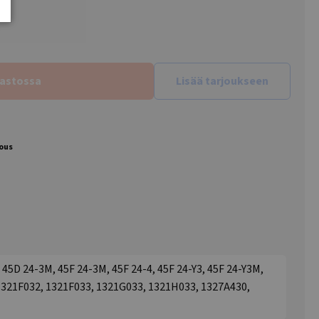
rastossa
Lisää tarjoukseen
jous
 45D 24-3M, 45F 24-3M, 45F 24-4, 45F 24-Y3, 45F 24-Y3M,
1321F032, 1321F033, 1321G033, 1321H033, 1327A430,