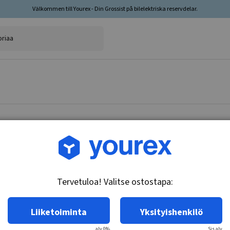
Välkommen till Yourex - Din Grossist på bilelektriska reservdelar.
Tuotenro.: CA45-24-3M
Perkins Marin Startti. 2
Tervetuloa! Valitse ostostapa:
Tekniset tiedot:
24V - 7.8kW, 10k, eristetty paluu
Liiketoiminta
Yksityishenkilö
alv 0%
Sis.alv