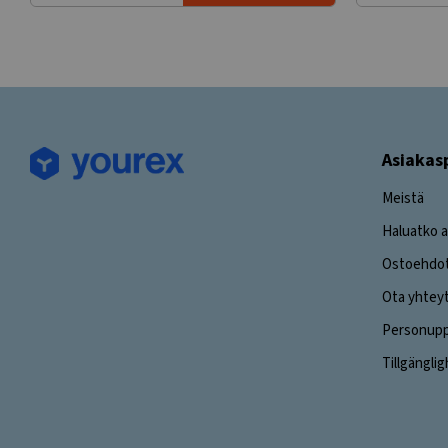
Asiakas
Meistä
Haluatko a
Ostoehdo
Ota yhtey
Personuppg
Tillgängli