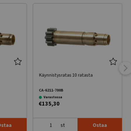
Käynnistysratas 10 ratasta
CA-6211-700B
Varastossa
€135,30
st
Ostaa
Ostaa