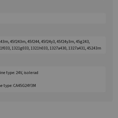
243m, 45f243m, 45f244, 45f24y3, 45f24y3m, 45g243,
1f033, 1321g033, 1321h033, 1327a430, 1327a431, 45243m
ne type: 24V, isolerad
ne type: CA45G24Y3M