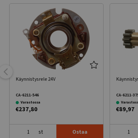
Käynnistysrele 24V
Käynnisty
CA-6211-546
CA-6211-37
Varastossa
Varastos
€237,80
€89,97
st
Ostaa