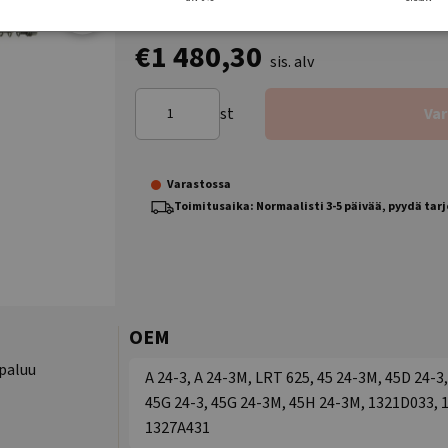
€1 480,30
sis. alv
st
Va
Varastossa
Toimitusaika: Normaalisti 3-5 päivää, pyydä tar
OEM
 paluu
A 24-3, A 24-3M, LRT 625, 45 24-3M, 45D 24-3,
45G 24-3, 45G 24-3M, 45H 24-3M, 1321D033, 
1327A431