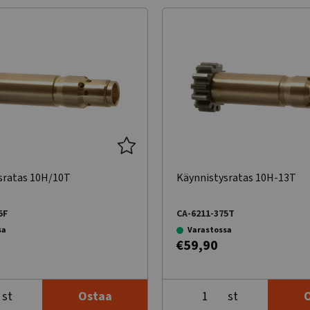
sratas 10H/10T
Käynnistysratas 10H-13T
5F
CA-6211-375T
sa
Varastossa
€59,90
st
st
Ostaa