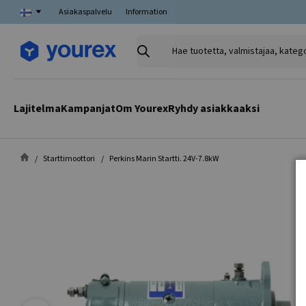
Asiakaspalvelu
Information
Hae
tuotetta,
valmistajaa,
kategoriaa
Lajitelma
Kampanjat
Om Yourex
Ryhdy asiakkaaksi
Starttimoottori
Perkins Marin Startti. 24V-7.8kW