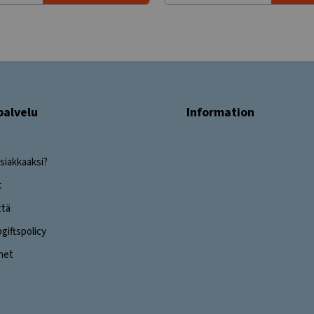
palvelu
Information
siakkaaksi?
t
ttä
iftspolicy
ghet