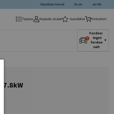
Näytetään hinnat:
Sis.alv
alv 0%
Kirjaudu sisään
Suosikkini
Tarjous
Ostoskori
Fordon:
Inget
▼
fordon
valt
4V-7.8kW