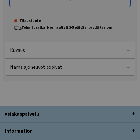
Tilaustuote
Toimitusaika: Normaalisti 3-5 päivää, pyydä tarjous
Kuvaus
Nämä ajoneuvot sopivat
Asiakaspalvelu
Information