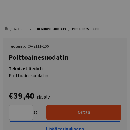
Suodatin
Polttoaineensuodatin
Polttoainesuodatin
Tuotenro.: CA-7111-296
Polttoainesuodatin
Tekniset tiedot:
Polttoainesuodatin.
€39,40
sis. alv
st
Ostaa
Lisää tarjoukseen