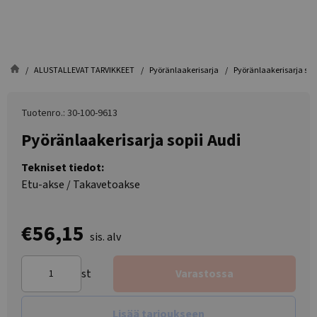
ALUSTALLEVAT TARVIKKEET
Pyöränlaakerisarja
Pyöränlaakerisarja sop
Tuotenro.: 30-100-9613
Pyöränlaakerisarja sopii Audi
Tekniset tiedot:
Etu-akse / Takavetoakse
€56,15
sis. alv
st
Varastossa
Lisää tarjoukseen