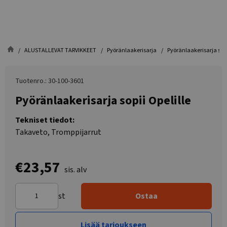
ALUSTALLEVAT TARVIKKEET
Pyöränlaakerisarja
Pyöränlaakerisarja sopi
Tuotenro.: 30-100-3601
Pyöränlaakerisarja sopii Opelille
Tekniset tiedot:
Takaveto, Tromppijarrut
€23,57
sis. alv
st
Ostaa
Lisää tarjoukseen