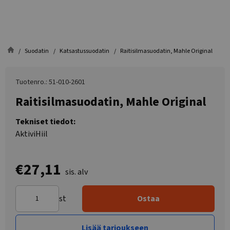
Suodatin
Katsastussuodatin
Raitisilmasuodatin, Mahle Original
Tuotenro.: 51-010-2601
Raitisilmasuodatin, Mahle Original
Tekniset tiedot:
AktiviHiil
€27,11
sis. alv
st
Ostaa
Lisää tarjoukseen