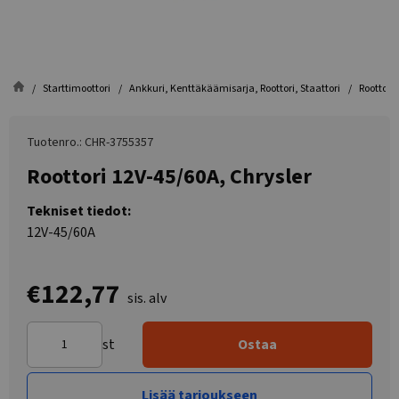
Starttimoottori
Ankkuri, Kenttäkäämisarja, Roottori, Staattori
Roottori
Tuotenro.: CHR-3755357
Roottori 12V-45/60A, Chrysler
Tekniset tiedot:
12V-45/60A
€122,77
sis. alv
st
Ostaa
Lisää tarjoukseen