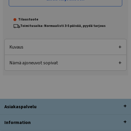
Tilaustuote
Toimitusaika: Normaalisti 3-5 päivää, pyydä tarjous
Kuvaus
Nämä ajoneuvot sopivat
Asiakaspalvelu
Information