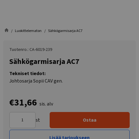
Luokittelematon
Sähkögarmisarja AC7
Tuotenro.: CA-6019-239
Sähkögarmisarja AC7
Tekniset tiedot:
Johtosarja Sopii CAV gen.
€31,66
sis. alv
st
Ostaa
Lisää tarjoukseen