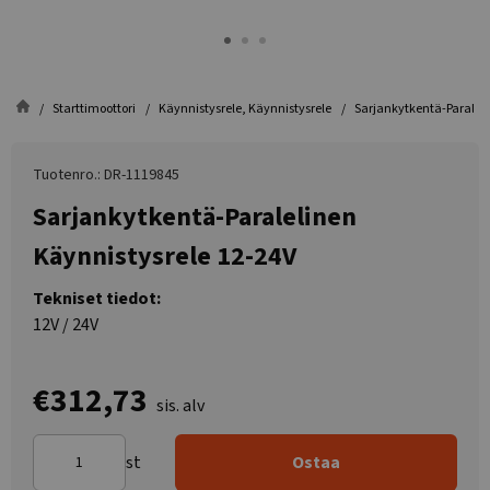
Starttimoottori
Käynnistysrele, Käynnistysrele
Sarjankytkentä-Paraleli
Tuotenro.: DR-1119845
Sarjankytkentä-Paralelinen
Käynnistysrele 12-24V
Tekniset tiedot:
12V / 24V
€312,73
sis. alv
st
Ostaa