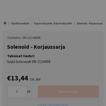
Starttimoottori
Käynnistysrele, Käynnistysrele
Solenoid - Korjaussarja
Tuotenro.: DR-1114458K
Solenoid - Korjaussarja
Tekniset tiedot:
Sopii Solenoidi DR 1114458
€13,44
sis. alv
st
Varastossa
Lisää tarjoukseen