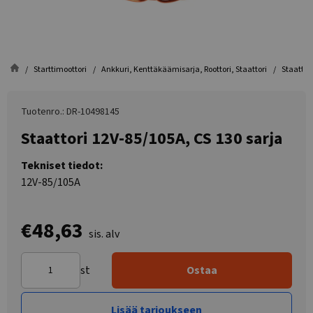
Starttimoottori
Ankkuri, Kenttäkäämisarja, Roottori, Staattori
Staattor
Tuotenro.: DR-10498145
Staattori 12V-85/105A, CS 130 sarja
Tekniset tiedot:
12V-85/105A
€48,63
sis. alv
st
Ostaa
Lisää tarjoukseen