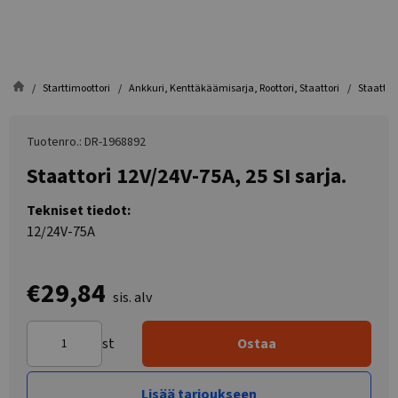
Starttimoottori
Ankkuri, Kenttäkäämisarja, Roottori, Staattori
Staattori
Tuotenro.: DR-1968892
Staattori 12V/24V-75A, 25 SI sarja.
Tekniset tiedot:
12/24V-75A
€29,84
sis. alv
st
Ostaa
Lisää tarjoukseen