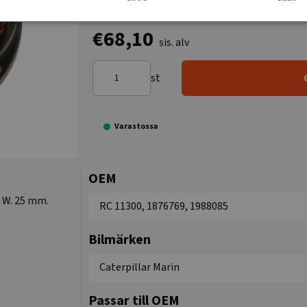
€68,10
sis. alv
st
Varastossa
OEM
, W. 25 mm.
RC 11300, 1876769, 1988085
Bilmärken
Caterpillar Marin
Passar till OEM