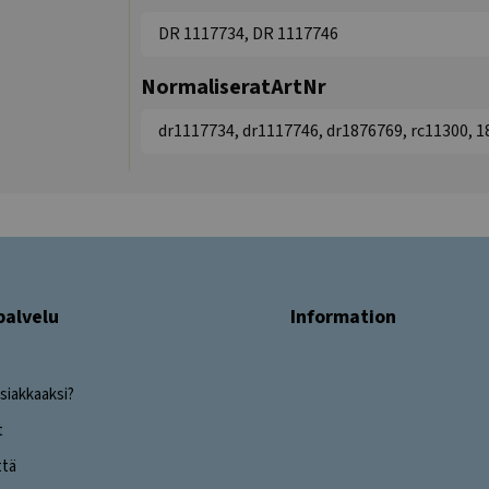
DR 1117734, DR 1117746
NormaliseratArtNr
dr1117734, dr1117746, dr1876769, rc11300, 
palvelu
Information
siakkaaksi?
t
ttä