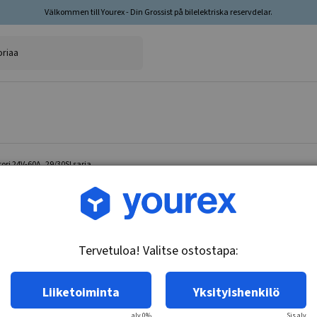
Välkommen till Yourex - Din Grossist på bilelektriska reservdelar.
ori 24V-60A, 29/30SI sarja
Tuotenro.: DR-1876769
Staattori 24V-60A, 29/30S
Tervetuloa! Valitse ostostapa:
Tekniset tiedot:
24/32V-60A
Liiketoiminta
Yksityishenkilö
alv 0%
Sis.alv