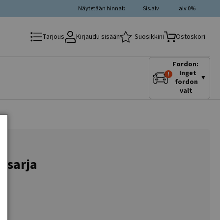
Näytetään hinnat:
Sis.alv
alv 0%
Kirjaudu sisään
Suosikkini
Tarjous
Ostoskori
Fordon:
Inget
▼
fordon
valt
I sarja