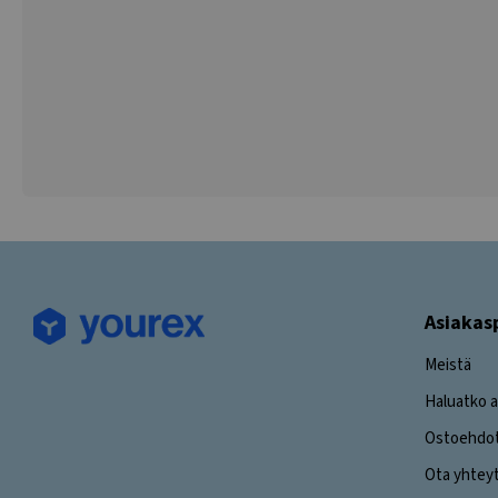
Asiakas
Meistä
Haluatko a
Ostoehdo
Ota yhtey