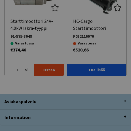
Starttimoottori 24V-
HC-Cargo
4.0kW Iskra-tyyppi
Starttimoottori
91-575-3048
F032116070
Varastossa
Varastossa
€374,46
€520,66
st
Ostaa
Lue lisää
Asiakaspalvelu
Information