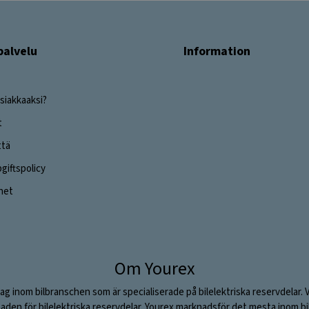
palvelu
Information
siakkaaksi?
t
ttä
iftspolicy
ghet
Om Yourex
ag inom bilbranschen som är specialiserade på bilelektriska reservdelar. 
aden för bilelektriska reservdelar. Yourex marknadsför det mesta inom bil