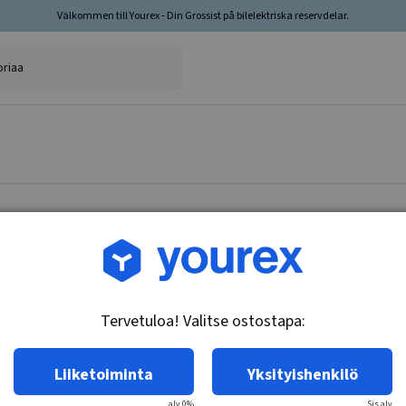
Välkommen till Yourex - Din Grossist på bilelektriska reservdelar.
Tuotenro.: 91-605-9678
Starttimoottori 24V-5,5k
Tervetuloa! Valitse ostostapa:
Tekniset tiedot:
24V - 5,5 kW, 12k, eristetty
Liiketoiminta
Yksityishenkilö
alv 0%
Sis.alv