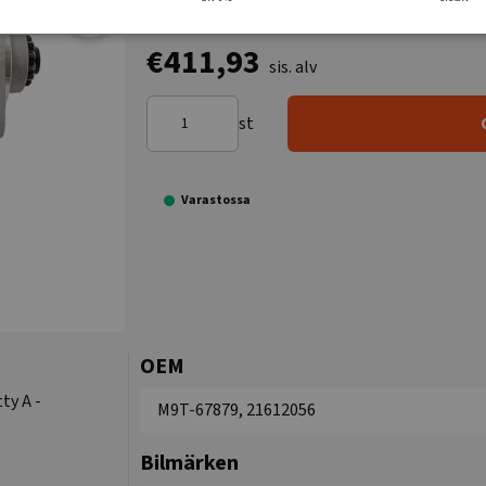
€411,93
sis. alv
st
Varastossa
OEM
ty A -
M9T-67879, 21612056
Bilmärken