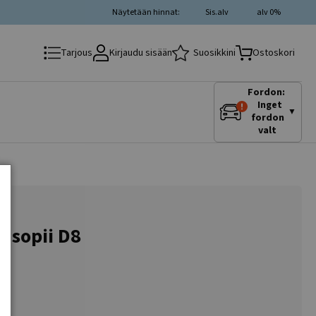
Näytetään hinnat:
Sis.alv
alv 0%
Kirjaudu sisään
Suosikkini
Tarjous
Ostoskori
Fordon:
Inget
▼
fordon
valt
W sopii D8