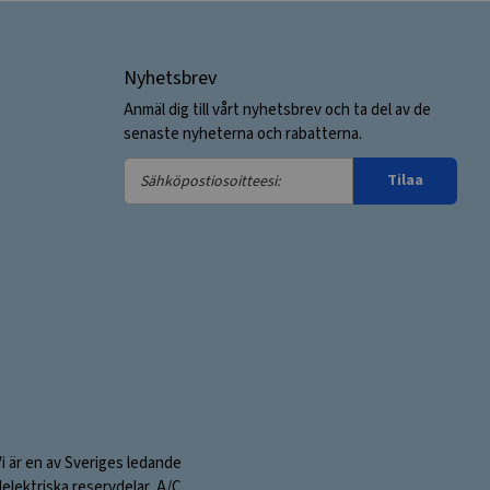
Nyhetsbrev
Anmäl dig till vårt nyhetsbrev och ta del av de
senaste nyheterna och rabatterna.
Sähköpostiosoitteesi:
Tilaa
Vi är en av Sveriges ledande
elektriska reservdelar, A/C