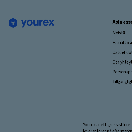
Asiakas
Meistä
Haluatko a
Ostoehdo
Ota yhtey
Personuppg
Tillgängli
Yourex är ett grossistföret
leverantörer på eftermarkn