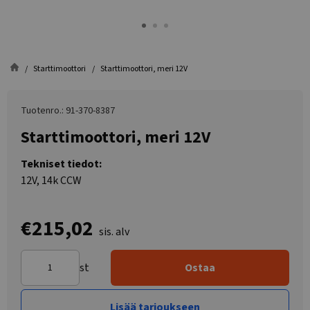
Starttimoottori
Starttimoottori, meri 12V
Tuotenro.: 91-370-8387
Starttimoottori, meri 12V
Tekniset tiedot:
12V, 14k CCW
€215,02
sis. alv
st
Ostaa
Lisää tarjoukseen