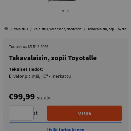
Valaistus
valaistus, varaosat ajoneuvoon
Takavalaisin, sopii Toyotalle
Tuotenro.: 85-512-2098
Takavalaisin, sopii Toyotalle
Tekniset tiedot:
Ei valonpitimiä, "E" - merkattu
€99,99
sis. alv
st
Ostaa
Lisää tarjoukseen