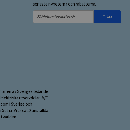
senaste nyheterna och rabatterna.
Sähköpostiosoitteesi:
Tilaa
Vi är en av Sveriges ledande
elektriska reservdelar, A/C
nt om i Sverige och
olna. Vi är ca 12 anställda
i världen.