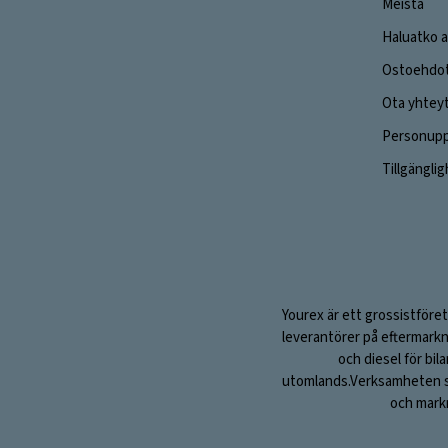
Meistä
Haluatko a
Ostoehdo
Ota yhtey
Personuppg
Tillgängli
Yourex är ett grossistföret
leverantörer på eftermarkn
och diesel för bil
utomlands.Verksamheten sta
och markn