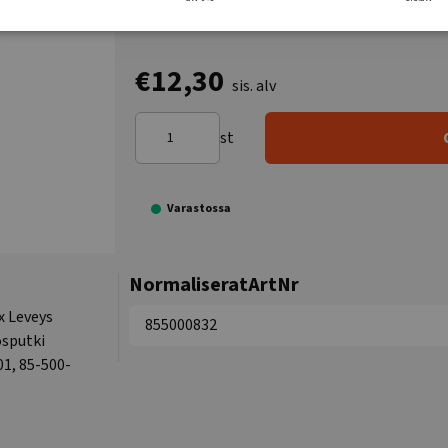
€12,30
sis. alv
st
Varastossa
NormaliseratArtNr
x Leveys
855000832
osputki
01, 85-500-