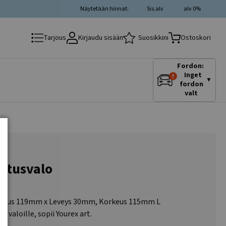
Näytetään hinnat:
Sis.alv
alv 0%
Kirjaudu sisään
Suosikkini
Tarjous
Ostoskori
Fordon:
Inget
▼
fordon
valt
oitusvalo
 Pituus 119mm x Leveys 30mm, Korkeus 115mm L
svaloille, sopii Yourex art.