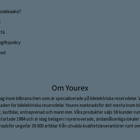
siakkaaksi?
t
ttä
iftspolicy
ghet
Om Yourex
ag inom bilbranschen som är specialiserade på bilelektriska reservdelar. 
aden för bilelektriska reservdelar. Yourex marknadsför det mesta inom bil
ar, lastbilar, entreprenad och marin mm. Våra produkter säljs till kunder ru
rtade 1984 och är idag belägen i nyrenoverade, ändamålsenliga lokaler i S
adsför ungefär 30 000 artiklar från utvalda kvalitetsleverantörer runt om 