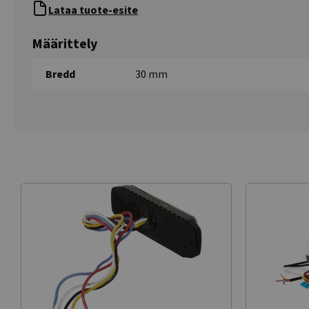
Lataa tuote-esite
Määrittely
Bredd
30 mm