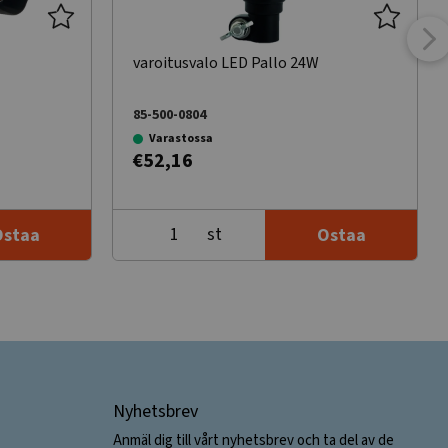
varoitusvalo LED Pallo 24W
85-500-0804
Varastossa
€52,16
st
Ostaa
Ostaa
Nyhetsbrev
Anmäl dig till vårt nyhetsbrev och ta del av de