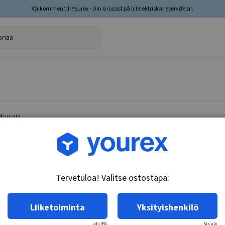
Välkommen till Yourex - Din Grossist på bilelektriska reservdelar.
itusvalo
Tuotenro.: 85-500-0832
Tangkiinnike Kulma, var
Tervetuloa! Valitse ostostapa:
Tekniset tiedot:
Kiskokiinnike Kulma, Hätävilkutin Kiinnike:
Liiketoiminta
Yksityishenkilö
Kulmamainen kiinnike, jossa liitosputki varoitu
alv 0%
Sis.alv