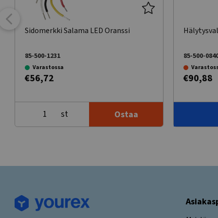
Sidomerkki Salama LED Oranssi
Hälytysva
85-500-1231
85-500-084
Varastossa
Varastos
€56,72
€90,88
st
Ostaa
Asiakas