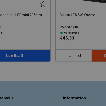
lopaneeli LEDmini 297mm
Vilkku LED 5W, Oranssi
0
85-500-1230
sa
Varastossa
€45,33
st
Lue lisää
palvelu
Information