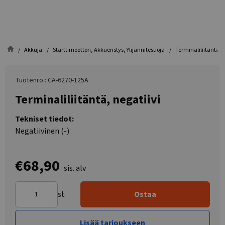
Akkuja
Starttimoottori, Akkueristys, Ylijännitesuoja
Terminaliliitäntä, 
Tuotenro.: CA-6270-125A
Terminaliliitäntä, negatiivi
Tekniset tiedot:
Negatiivinen (-)
€68,90
sis. alv
st
Ostaa
Lisää tarjoukseen