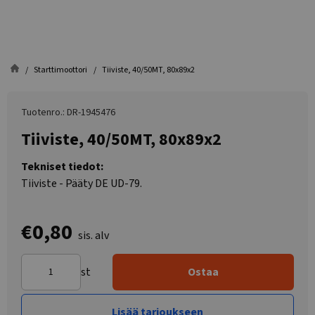
Starttimoottori
Tiiviste, 40/50MT, 80x89x2
Tuotenro.: DR-1945476
Tiiviste, 40/50MT, 80x89x2
Tekniset tiedot:
Tiiviste - Pääty DE UD-79.
€0,80
sis. alv
st
Ostaa
Lisää tarjoukseen