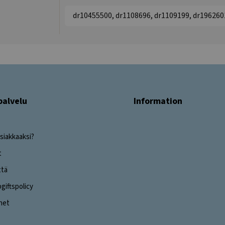
dr10455500, dr1108696, dr1109199, dr196260
palvelu
Information
siakkaaksi?
t
ttä
iftspolicy
ghet