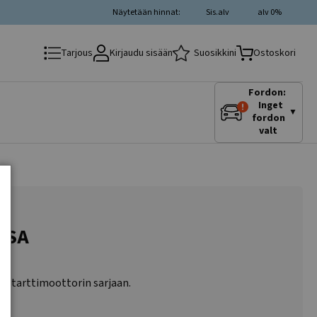
Näytetään hinnat:
Sis.alv
alv 0%
Kirjaudu sisään
Suosikkini
Tarjous
Ostoskori
Fordon:
Inget
▼
fordon
valt
 USA
T starttimoottorin sarjaan.