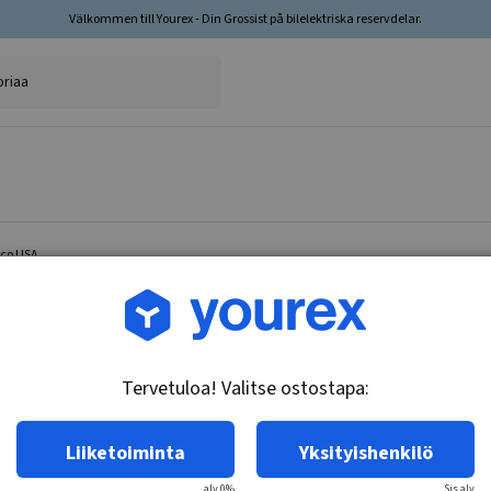
Välkommen till Yourex - Din Grossist på bilelektriska reservdelar.
elco USA
Tuotenro.: DR-1962601
Tiiviste Solenoidi, Delco
Tervetuloa! Valitse ostostapa:
Tekniset tiedot:
Tiiviste - Solenoidi Soveltuu 10/20/22/25/27M
Liiketoiminta
Yksityishenkilö
alv 0%
Sis.alv