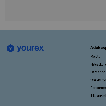
Asiakas
Meistä
Haluatko a
Ostoehdo
Ota yhtey
Personuppg
Tillgängli