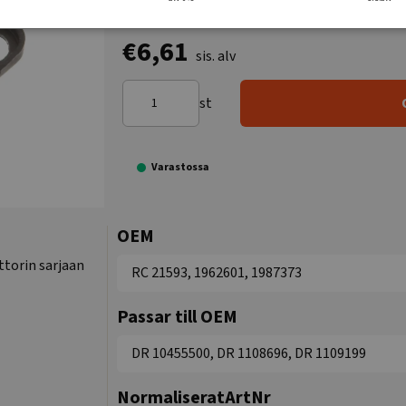
€6,61
sis. alv
st
Varastossa
OEM
ttorin sarjaan
RC 21593, 1962601, 1987373
Passar till OEM
DR 10455500, DR 1108696, DR 1109199
NormaliseratArtNr