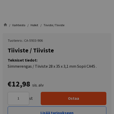
Vaihteisto
Holkit
Tiiviste / Tiiviste
Tuotenro.: CA-5933-906
Tiiviste / Tiiviste
Tekniset tiedot:
Simmerengas / Tiiviste 28 x 35 x 3,1 mm Sopii CA45 .
€12,98
sis. alv
st
Ostaa
Lisää tarjoukseen