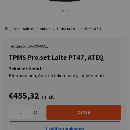
Sähkölaitteet
Anturit
TPMS Pro.set Laite PT47, ATEQ
Tuotenro.: 60-300-0091
TPMS Pro.set Laite PT47, ATEQ
Tekniset tiedot:
Kloonaminen, Anturin lukeminen ja ohjelmointi
€455,32
sis. alv
st
Ostaa
Lisää tarjoukseen