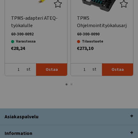
TPMS-adapteri ATEQ-
TPMS
työkalulle
Ohjelmointityökalusarja
60-300-0092
60-300-0090
Varastossa
Tilaustuote
€28,24
€273,10
st
st
Ostaa
Ostaa
Asiakaspalvelu
Information