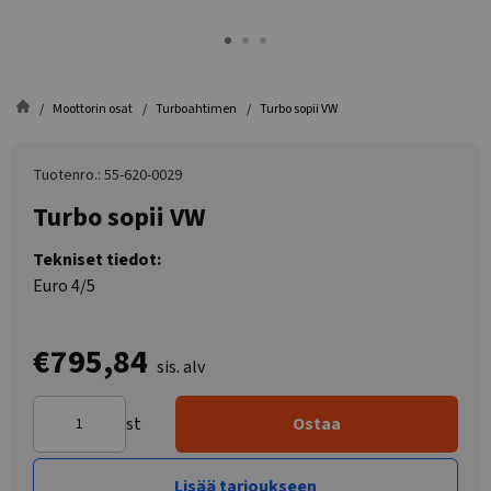
Moottorin osat
Turboahtimen
Turbo sopii VW
Tuotenro.: 55-620-0029
Turbo sopii VW
Tekniset tiedot:
Euro 4/5
€795,84
sis. alv
st
Ostaa
Lisää tarjoukseen