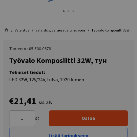
Valaistus
valaistus, varaosat ajoneuvoon
Työvalo Komposiitti 32W, тун
Tuotenro.: 85-500-0676
Työvalo Komposiitti 32W, тун
Tekniset tiedot:
LED 32W, 12V/24V, tulva, 1920 lumen.
€21,41
sis. alv
st
Ostaa
Lisää tarjoukseen